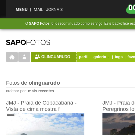
MENU
MAIL
JORNAIS
O
SAPO Fotos
foi descontinuado como serviço. Este backoffice es
OLINGUARUDO
perfil
galeria
tags
favo
Fotos de
olinguarudo
ordenar por:
mais recentes
JMJ - Praia de Copacabana -
JMJ - Praia 
Vista de cima mostra f
Peregrinos l