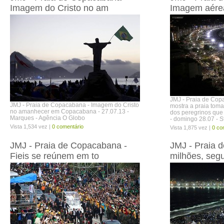
Imagem do Cristo no am
Imagem aére
JMJ - Praia de Cop
JMJ - Praia de Copacabana - Imagem do Cristo
mostra a praia tom
no amanhecer em Copacabana - 27.07.13 -
dos peregrinos que 
Marques - Agência O Globo
- domingo 28.07 - S
Vista 1,534 vez |
0 comentário
Vista 1,875 vez |
0 co
JMJ - Praia de Copacabana -
JMJ - Praia 
Fieis se reúnem em to
milhões, seg