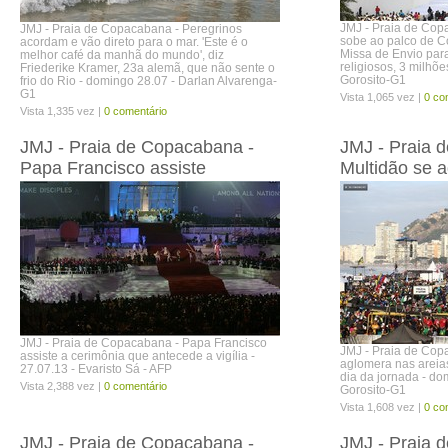
JMJ - Praia de Cop
JMJ - Praia de Copacabana - Peregrinos
sobe ao palco de C
acordam e vão direto para o mar. 'Este é o
Missa de Envio par
melhor café da manhã do mundo', diz
religiosos, 3 milhõ
Friederike Kramer, 23a alemã, que não sente o
Gorosito-G1
frio do Rio - domingo 28.07 - Darlan Alvarenga-
G1
Vista 1,065 vez |
0 co
Vista 1,335 vez |
0 comentário
JMJ - Praia de Copacabana -
JMJ - Praia 
Papa Francisco assiste
Multidão se 
JMJ - Praia de Copacabana - Papa Francisco
JMJ - Praia de Cop
assiste a cerimônia que antecede a vigília -
aglomera nas areia
27.07.13 - Evaristo Sá - AFP
dia da jornada - do
Vista 2,388 vez |
0 comentário
Gorosito-G1
Vista 1,608 vez |
0 co
JMJ - Praia de Copacabana -
JMJ - Praia 