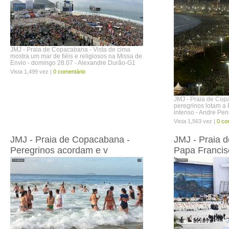
JMJ - Praia de Copacabana - Vista de cima
mostra um mar de fiéis e religiosos na Missa de
Envio - domingo 28.07 - Alexandre Durão-G1
Vista 1,499 vez |
0 comentário
JMJ - Praia de Cop
peregrinos lotam a
intenso - Andre Pen
Vista 1,563 vez |
0 co
JMJ - Praia de Copacabana -
JMJ - Praia 
Peregrinos acordam e v
Papa Francis