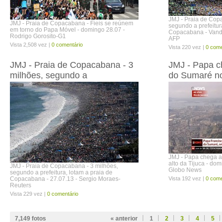
JMJ - Praia de Cop
JMJ - Praia de Copacabana - Fieis se reúnem
segundo a prefeitur
em torno do Papa Móvel - domingo 28.07 -
Copacabana - Vande
Rodrigo Gorosito-G1
AFP
Vista 2,508 vez |
0 comentário
Vista 220 vez |
0 come
JMJ - Praia de Copacabana - 3
JMJ - Papa c
milhões, segundo a
do Sumaré no
JMJ - Papa chega a
alto da Tijuca - do
JMJ - Praia de Copacabana - 3 milhões,
Globo News
segundo a prefeitura, lotam a praia de
Copacabana - 27.07.13 - Sergio Moraes-
Vista 192 vez |
0 come
Reuters
Vista 229 vez |
0 comentário
7,149
fotos
« anterior
1
2
3
4
5