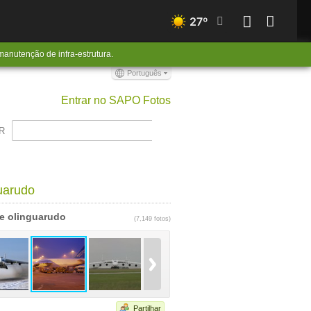
27
º
anutenção de infra-estrutura.
Português
Entrar no SAPO Fotos
R
uarudo
e olinguarudo
(
7,149 fotos
)
Partilhar