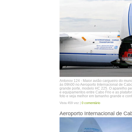
Antonov 124 - Maior avião cargueiro do mun
às 09h00 no Aeroporto Internacional de Cabo
grande porte, modelo HC 225. O aparelho pe
e equipamentos entre Cabo Frio e as platafo
foto e veja melhor em tamanho grande e con
Vista 459 vez |
0 comentário
Aeroporto Internacional de Ca