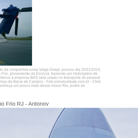
do da companhia russa Volga Dnepr, pousou dia 25/11/2010,
 Frio, proveniente da Escócia, trazendo um Helicóptero de
rtence à empresa BHS será usado no transporte de pessoal
rmas da Bacia de Campos - Foto jornalorebate.com.br - Click
 conheça um pouco mais desse nosso Rio, podre de
bo Frio RJ - Antonov