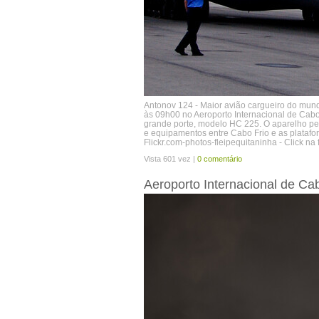
Antonov 124 - Maior avião cargueiro do mun
às 09h00 no Aeroporto Internacional de Cabo
grande porte, modelo HC 225. O aparelho pe
e equipamentos entre Cabo Frio e as platafo
Flickr.com-photos-fleipequitaninha - Click 
Vista 601 vez |
0 comentário
Aeroporto Internacional de Ca