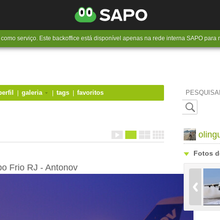
como serviço. Este backoffice está disponível apenas na rede interna SAPO para m
perfil
galeria
tags
favoritos
PESQUISA
oling
Fotos d
bo Frio RJ - Antonov