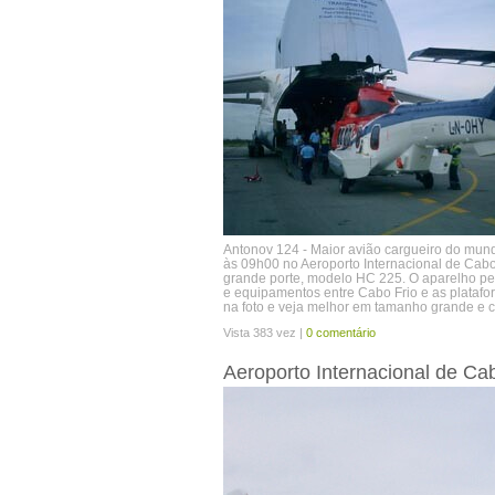
Antonov 124 - Maior avião cargueiro do mun
às 09h00 no Aeroporto Internacional de Cabo
grande porte, modelo HC 225. O aparelho pe
e equipamentos entre Cabo Frio e as platafo
na foto e veja melhor em tamanho grande e
Vista 383 vez |
0 comentário
Aeroporto Internacional de Ca