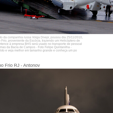
do da companhia russa Volga Dnepr, pousou dia 25/11/2010,
 Frio, proveniente da Escócia, trazendo um Helicóptero de
rtence à empresa BHS será usado no transporte de pessoal
rmas da Bacia de Campos - Foto Felipe Quintanilha -
na foto e veja melhor em tamanho grande e conheça um po
bo Frio RJ - Antonov