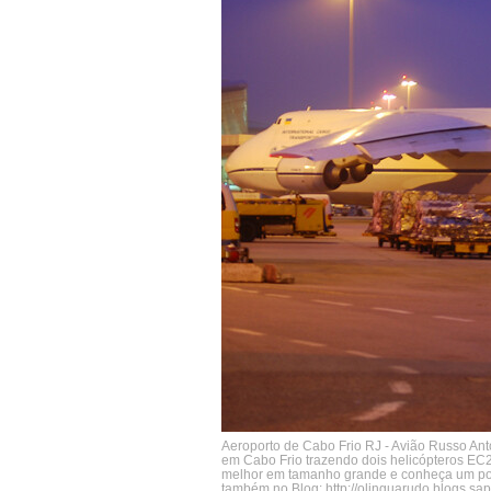
Aeroporto de Cabo Frio RJ - Avião Russo An
em Cabo Frio trazendo dois helicópteros EC22
melhor em tamanho grande e conheça um pou
também no Blog: http://olinguarudo.blogs.sap