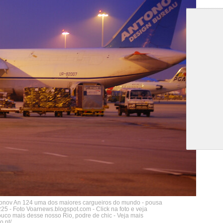
tonov An 124 uma dos maiores cargueiros do mundo - pousa
5 - Foto Voarnews.blogspot.com - Click na foto e veja
co mais desse nosso Rio, podre de chic - Veja mais
o.pt/