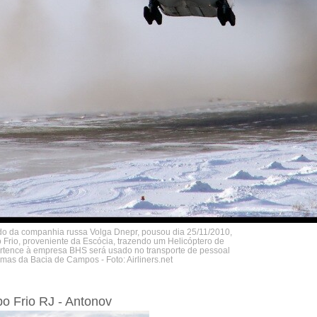
do da companhia russa Volga Dnepr, pousou dia 25/11/2010,
 Frio, proveniente da Escócia, trazendo um Helicóptero de
rtence à empresa BHS será usado no transporte de pessoal
mas da Bacia de Campos - Foto: Airliners.net
bo Frio RJ - Antonov