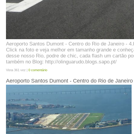
Aeroporto Santos Dumont - Centro do Rio de Janeiro - 4.
Click na foto e veja melhor em tamanho grande e conhe
desse nosso Rio, podre de chic, cada flash um cartão pos
também no Blog: http://olinguarudo.blogs.sapo.pt/
Vista 361 vez |
0 comentário
Aeroporto Santos Dumont - Centro do Rio de Janeiro