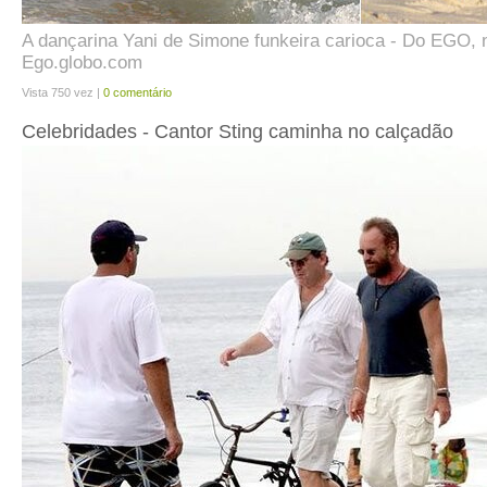
A dançarina Yani de Simone funkeira carioca - Do EGO, n
Ego.globo.com
Vista 750 vez |
0 comentário
Celebridades - Cantor Sting caminha no calçadão