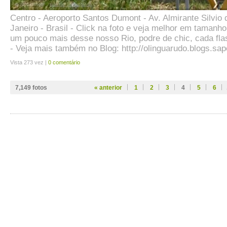
Centro - Aeroporto Santos Dumont - Av. Almirante Silvio 
Janeiro - Brasil - Click na foto e veja melhor em tamanh
um pouco mais desse nosso Rio, podre de chic, cada fla
- Veja mais também no Blog: http://olinguarudo.blogs.sap
Vista 273 vez |
0 comentário
7,149
fotos
« anterior
1
2
3
4
5
6