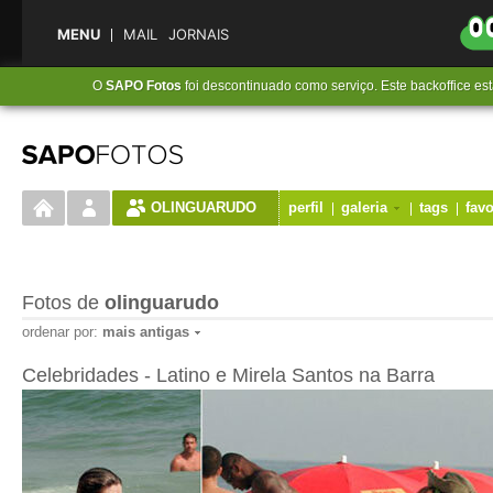
MENU
MAIL
JORNAIS
O
SAPO Fotos
foi descontinuado como serviço. Este backoffice es
OLINGUARUDO
perfil
galeria
tags
favo
Fotos de
olinguarudo
ordenar por:
mais antigas
Celebridades - Latino e Mirela Santos na Barra